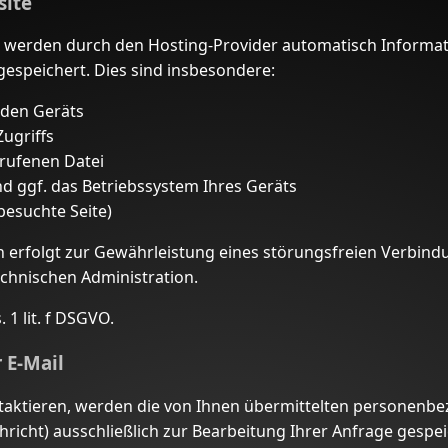
site
 werden durch den Hosting-Provider automatisch Informat
gespeichert. Dies sind insbesondere:
nden Geräts
ugriffs
rufenen Datei
 ggf. das Betriebssystem Ihres Geräts
besuchte Seite)
n erfolgt zur Gewährleistung eines störungsfreien Verbind
echnischen Administration.
 1 lit. f DSGVO.
 E-Mail
taktieren, werden die von Ihnen übermittelten personenbe
chricht) ausschließlich zur Bearbeitung Ihrer Anfrage gespei